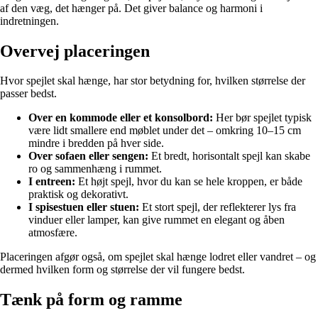
af den væg, det hænger på. Det giver balance og harmoni i
indretningen.
Overvej placeringen
Hvor spejlet skal hænge, har stor betydning for, hvilken størrelse der
passer bedst.
Over en kommode eller et konsolbord:
Her bør spejlet typisk
være lidt smallere end møblet under det – omkring 10–15 cm
mindre i bredden på hver side.
Over sofaen eller sengen:
Et bredt, horisontalt spejl kan skabe
ro og sammenhæng i rummet.
I entreen:
Et højt spejl, hvor du kan se hele kroppen, er både
praktisk og dekorativt.
I spisestuen eller stuen:
Et stort spejl, der reflekterer lys fra
vinduer eller lamper, kan give rummet en elegant og åben
atmosfære.
Placeringen afgør også, om spejlet skal hænge lodret eller vandret – og
dermed hvilken form og størrelse der vil fungere bedst.
Tænk på form og ramme