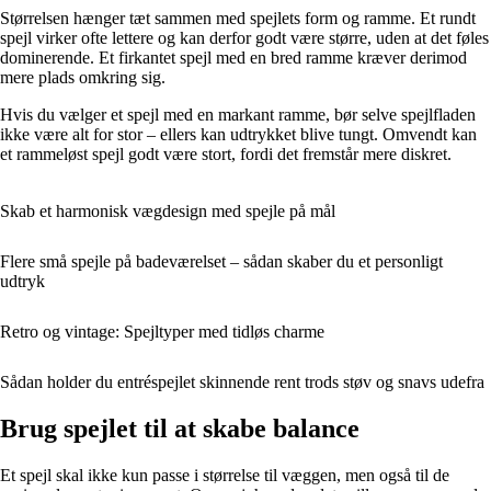
Størrelsen hænger tæt sammen med spejlets form og ramme. Et rundt
spejl virker ofte lettere og kan derfor godt være større, uden at det føles
dominerende. Et firkantet spejl med en bred ramme kræver derimod
mere plads omkring sig.
Hvis du vælger et spejl med en markant ramme, bør selve spejlfladen
ikke være alt for stor – ellers kan udtrykket blive tungt. Omvendt kan
et rammeløst spejl godt være stort, fordi det fremstår mere diskret.
Skab et harmonisk vægdesign med spejle på mål
Flere små spejle på badeværelset – sådan skaber du et personligt
udtryk
Retro og vintage: Spejltyper med tidløs charme
Sådan holder du entréspejlet skinnende rent trods støv og snavs udefra
Brug spejlet til at skabe balance
Et spejl skal ikke kun passe i størrelse til væggen, men også til de