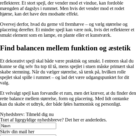
reflekterer. Et stort spejl, der vender mod et vindue, kan fordoble
mængden af dagslys i rummet. Men hvis det vender mod et rodet
hjørne, kan det have den modsatte effekt.
Overvej derfor, hvad du gerne vil fremhæve – og vælg størrelse og
placering derefter. Et mindre spejl kan være nok, hvis det reflekterer et
smukt element som en lampe, en plante eller et kunstværk.
Find balancen mellem funktion og æstetik
Et dekorativt spejl skal både være praktisk og smukt. I entreen skal du
kunne se dig selv fra top til tå, mens spejlet i stuen måske primært skal
skabe stemning. Når du vælger størrelse, så tænk på, hvilken rolle
spejlet skal spille i rummet – og lad det være udgangspunktet for dit
valg.
Et velvalgt spejl kan forvandle et rum, men det kræver, at du finder den
rette balance mellem størrelse, form og placering. Med lidt omtanke
kan du skabe et udtryk, der både føles harmonisk og personligt.
Nyhedsbrev: Tilmeld dig nu
Træt af ligegyldige nyhedsbreve? Det her er anderledes.
Skriv din mail her