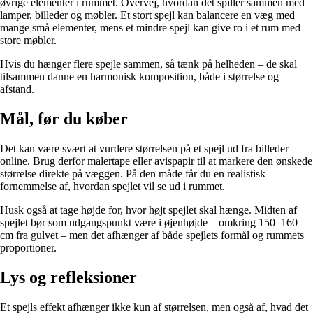
øvrige elementer i rummet. Overvej, hvordan det spiller sammen med
lamper, billeder og møbler. Et stort spejl kan balancere en væg med
mange små elementer, mens et mindre spejl kan give ro i et rum med
store møbler.
Hvis du hænger flere spejle sammen, så tænk på helheden – de skal
tilsammen danne en harmonisk komposition, både i størrelse og
afstand.
Mål, før du køber
Det kan være svært at vurdere størrelsen på et spejl ud fra billeder
online. Brug derfor malertape eller avispapir til at markere den ønskede
størrelse direkte på væggen. På den måde får du en realistisk
fornemmelse af, hvordan spejlet vil se ud i rummet.
Husk også at tage højde for, hvor højt spejlet skal hænge. Midten af
spejlet bør som udgangspunkt være i øjenhøjde – omkring 150–160
cm fra gulvet – men det afhænger af både spejlets formål og rummets
proportioner.
Lys og refleksioner
Et spejls effekt afhænger ikke kun af størrelsen, men også af, hvad det