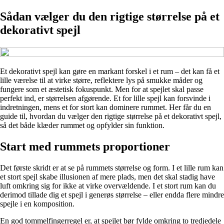
Sådan vælger du den rigtige størrelse på et
dekorativt spejl
Et dekorativt spejl kan gøre en markant forskel i et rum – det kan få et
lille værelse til at virke større, reflektere lys på smukke måder og
fungere som et æstetisk fokuspunkt. Men for at spejlet skal passe
perfekt ind, er størrelsen afgørende. Et for lille spejl kan forsvinde i
indretningen, mens et for stort kan dominere rummet. Her får du en
guide til, hvordan du vælger den rigtige størrelse på et dekorativt spejl,
så det både klæder rummet og opfylder sin funktion.
Start med rummets proportioner
Det første skridt er at se på rummets størrelse og form. I et lille rum kan
et stort spejl skabe illusionen af mere plads, men det skal stadig have
luft omkring sig for ikke at virke overvældende. I et stort rum kan du
derimod tillade dig et spejl i generøs størrelse – eller endda flere mindre
spejle i en komposition.
En god tommelfingerregel er, at spejlet bør fylde omkring to tredjedele